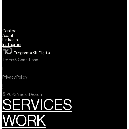
Contact
About
Linkedin
Instagram
Programa Kit Digital
Terms & Conditions
l
Privacy Policy
l
© 2023 Nacar Design
SERVICES
WORK