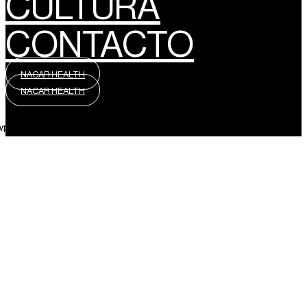
CULTURA
CONTACTO
NACAR HEALTH
NACAR HEALTH
wpml_language_selector_widget]