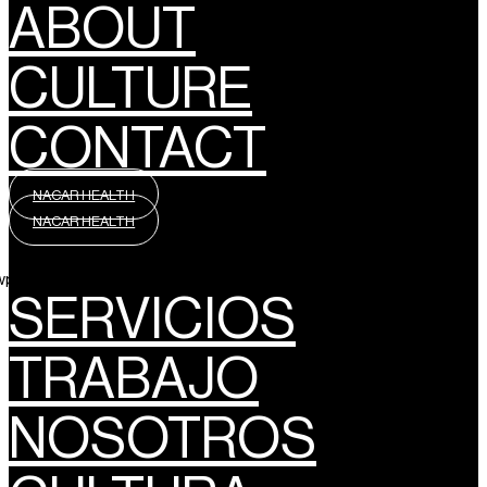
ABOUT
CULTURE
CONTACT
NACAR HEALTH
NACAR HEALTH
wpml_language_selector_widget]
SERVICIOS
TRABAJO
NOSOTROS