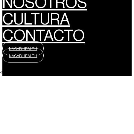
NOSOTROS
CULTURA
CONTACTO
NACAR HEALTH
NACAR HEALTH
wpml_language_selector_widget]