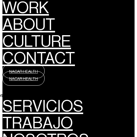
WORK
ABOUT
CULTURE
CONTACT
NACAR HEALTH
NACAR HEALTH
wpml_language_selector_widget]
SERVICIOS
TRABAJO