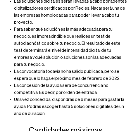
Las soluciones digitales serán llevadas a cabo por agentes
digitalizadores certificados por Red.es. Nacar será una de
las empresas homologadas para poder llevar a cabo tu
proyecto.
Para saber qué solución es la más adecuada para tu
negocio, es imprescindible que realices un test de
autodiagnóstico sobre tu negocio. El resultado de este
test determinará el nivel de intensidad digital de tu
empresa y qué solución o soluciones son las adecuadas
para tu negocio.
La convocatoria todavía no ha salido publicada, pero se
espera que lo haga el próximo mes de febrero de 2022.
La concesión de la ayuda será de concurrencia no
competitiva. Es decir, por orden de entrada.
Una vez concedida, dispondrás de 6 meses para gastar la
ayuda. Podrás escoger hasta 5 soluciones digitales de un
año de duración.
Cantidades máximas