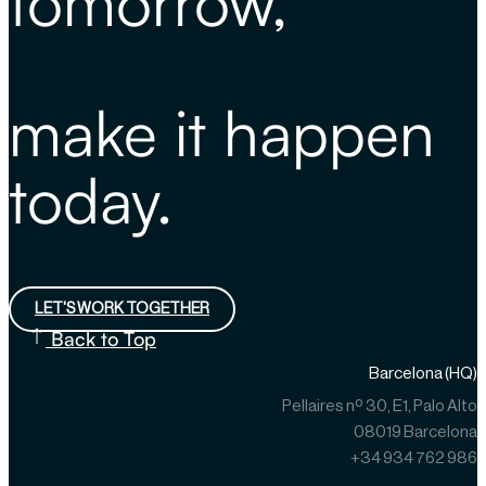
tomorrow,
make it happen
today.
LET'S WORK TOGETHER
Back to Top
Barcelona (HQ)
Pellaires nº 30, E1, Palo Alto
08019 Barcelona
+34 934 762 986