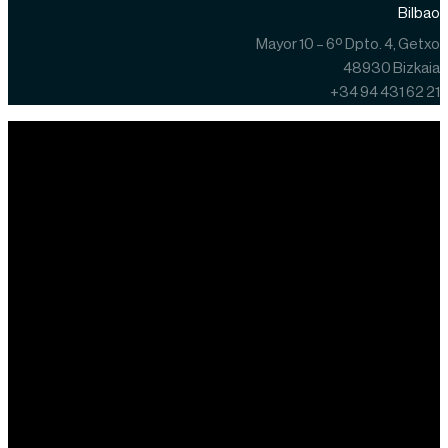
Bilbao
Mayor 10 – 6º Dpto. 4, Getxo
48930 Bizkaia
+34 94 431 62 21