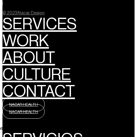
l
© 2023 Nacar Design
SERVICES
WORK
ABOUT
CULTURE
CONTACT
NACAR HEALTH
NACAR HEALTH
wpml_language_selector_widget]