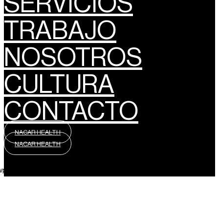
SERVICIOS
TRABAJO
NOSOTROS
CULTURA
CONTACTO
NACAR HEALTH
NACAR HEALTH
wpml_language_selector_widget]