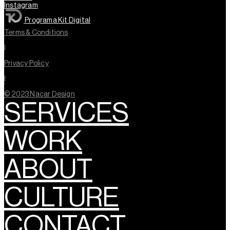
Instagram
Programa Kit Digital
Terms & Conditions
l
Privacy Policy
l
© 2023 Nacar Design
SERVICES
WORK
ABOUT
CULTURE
CONTACT