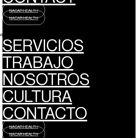
NACAR HEALTH
NACAR HEALTH
wpml_language_selector_widget]
SERVICIOS
TRABAJO
NOSOTROS
CULTURA
CONTACTO
NACAR HEALTH
NACAR HEALTH